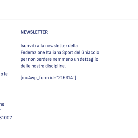
NEWSLETTER
Iscriviti alla newsletter della
Federazione Italiana Sport del Ghiaccio
per non perdere nemmeno un dettaglio
delle nostre discipline.
o le
[mc4wp_form id=”216314″]
one
7
981007