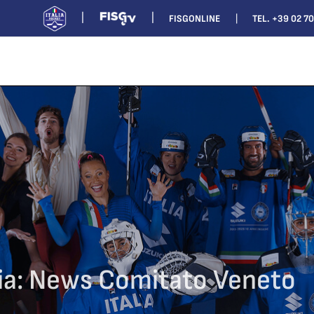
FISGONLINE
TEL. +39 02 7
ia:
News Comitato Veneto