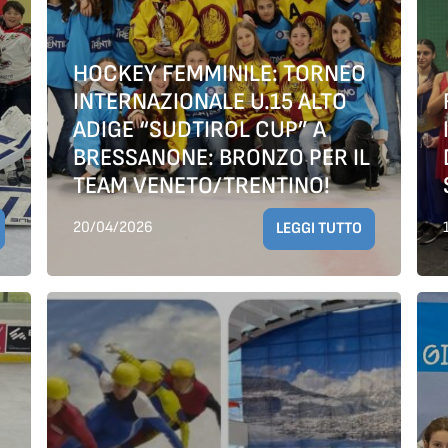
HOCKEY FEMMINILE: TORNEO
INTERNAZIONALE U.15 ALTO
ADIGE “SUDTIROL CUP” A
BRESSANONE: BRONZO PER IL
TEAM VENETO/TRENTINO!
20/04/2026
LEGGI TUTTO