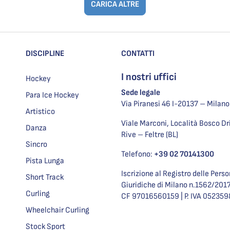
CARICA ALTRE
DISCIPLINE
CONTATTI
I nostri uffici
Hockey
Sede legale
Para Ice Hockey
Via Piranesi 46 I-20137 – Milano
Artistico
Viale Marconi, Località Bosco Dri
Danza
Rive – Feltre (BL)
Sincro
Telefono:
+39 02 70141300
Pista Lunga
Iscrizione al Registro delle Pers
Short Track
Giuridiche di Milano n.1562/201
Curling
CF 97016560159 | P. IVA 05235
Wheelchair Curling
Stock Sport