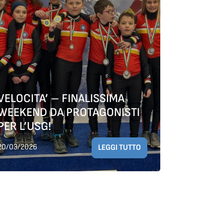
VELOCITA’ – FINALISSIMA
WEEKEND DA PROTAGONISTI
PER L’USG!
20/03/2026
LEGGI TUTTO