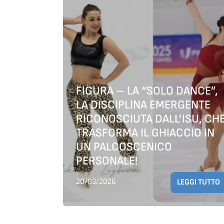
FIGURA – LA “SOLO DANCE”,
LA DISCIPLINA EMERGENTE
RICONOSCIUTA DALL’ISU, CH
TRASFORMA IL GHIACCIO IN
UN PALCOSCENICO
PERSONALE!
20/03/2026
LEGGI TUTTO