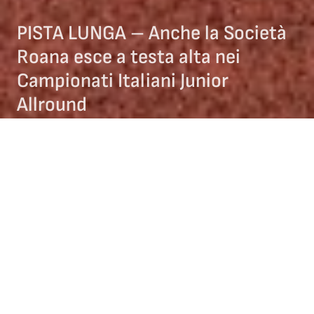
PISTA LUNGA – Anche la Società
Roana esce a testa alta nei
Campionati Italiani Junior
Allround
20/02/2025
COMITATO VENETO
NEWS COMITATO VENETO
NEWS VELOCITà
La Società SG Roana
, a Collalbo ai Campionati Italiani Junior
Allround di speed skating, con il suo atleta
Emanuele Lunardi
in categoria Junior B
riesce ad agguantare il
3° posto del
podio
meritandosi una bella
medaglia di Bronzo
, Emanuele
replica così il risultato ottenuto ai Campionati Italiani Sprint
dello scorso Gennaio, dimostrando ancora una volta la sua